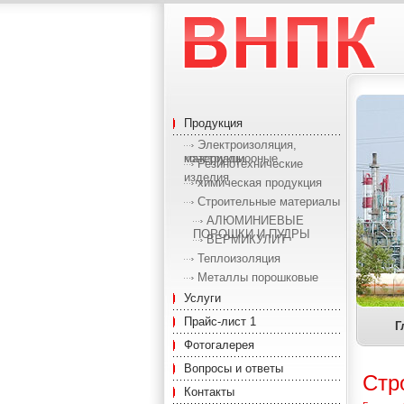
Продукция
Электроизоляция,
конструкциооные материалы.
Резинотехнические
изделия
химическая продукция
Строительные материалы
АЛЮМИНИЕВЫЕ
ПОРОШКИ И ПУДРЫ
ВЕРМИКУЛИТ
Теплоизоляция
Металлы порошковые
Услуги
Прайс-лист 1
Г
Фотогалерея
Вопросы и ответы
Стр
Контакты